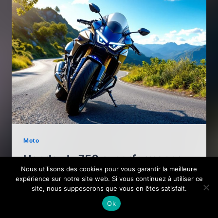
Moto
Honda xlv 750 r : performance
Nous utilisons des cookies pour vous garantir la meilleure
et caractéristiques de la moto
expérience sur notre site web. Si vous continuez à utiliser ce
emblématique
site, nous supposerons que vous en êtes satisfait.
Ok
Découvrez la
Honda XLV 750 R
, une moto