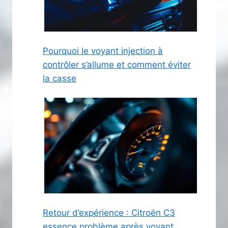
Pourquoi le voyant injection à
contrôler s’allume et comment éviter
la casse
Retour d’expérience : Citroën C3
essence problème après voyant