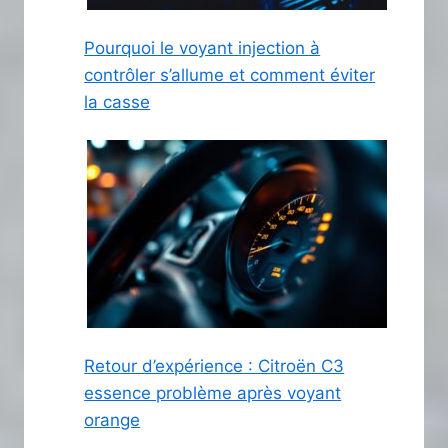
Pourquoi le voyant injection à
contrôler s’allume et comment éviter
la casse
Retour d’expérience : Citroën C3
essence problème après voyant
orange