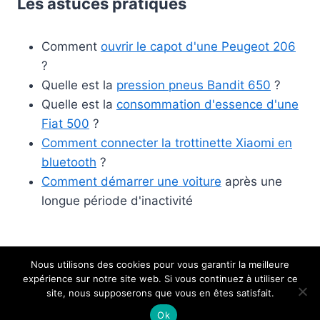
Les astuces pratiques
Comment
ouvrir le capot d'une Peugeot 206
?
Quelle est la
pression pneus Bandit 650
?
Quelle est la
consommation d'essence d'une
Fiat 500
?
Comment connecter la trottinette Xiaomi en
bluetooth
?
Comment démarrer une voiture
après une
longue période d'inactivité
Nous utilisons des cookies pour vous garantir la meilleure
expérience sur notre site web. Si vous continuez à utiliser ce
© 2026 Etude mode de transport
site, nous supposerons que vous en êtes satisfait.
Ok